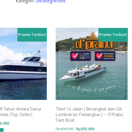
Kategori:
Uncategorized
Toya
Devasya
(
Dewasa
Promo Terkini!
Promo Terkini!
)
-9 Tahun Antara Sanur
Tiket 1x Jalan ( Berangkat dari Gili
ida (Top Seller)
Lombok ke Padangbai ) – D’Prabu
Fast Boat
ga
Harga
0,000
Harga
Harga
Rp
400,000
Rp
350,000
nya
saat
ns