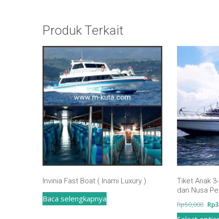
Produk Terkait
Invinia Fast Boat ( Inami Luxury )
Tiket Anak 3
dan Nusa Pen
Baca selengkapnya
Har
Rp
50,000
Rp
3
asli
Select optio