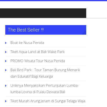
The Best Seller !!!
Boat ke Nusa Penida
Tiket Aqua Land at Bali Wake Park
PROMO Wisata Tour Nusa Penida
Bali Bird Park : Tour Taman Burung Menarik
dan Edukatif Bagi Keluarga
Uniknya Menyaksikan Pertunjukan Lumba-
lumba Lovina di Pulau Dewata Bali
Tiket Murah Arung Jeram di Sungai Telaga Waja