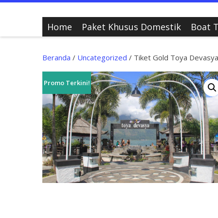
Home
Paket Khusus Domestik
Boat T
Beranda
/
Uncategorized
/ Tiket Gold Toya Devasya
Promo Terkini!