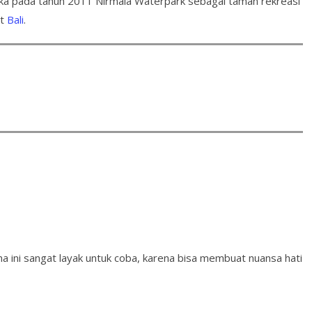
 dibuka pada tahun 2011 Nirmala Waterpark sebagai taman rekreasi
at
Bali
.
na ini sangat layak untuk coba, karena bisa membuat nuansa hati