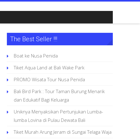
The Best Seller !!!
Boat ke Nusa Penida
Tiket Aqua Land at Bali Wake Park
PROMO Wisata Tour Nusa Penida
Bali Bird Park : Tour Taman Burung Menarik
dan Edukatif Bagi Keluarga
Uniknya Menyaksikan Pertunjukan Lumba-
lumba Lovina di Pulau Dewata Bali
Tiket Murah Arung Jeram di Sungai Telaga Waja