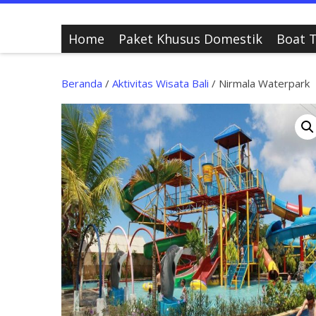
Home
Paket Khusus Domestik
Boat T
Beranda
/
Aktivitas Wisata Bali
/ Nirmala Waterpark