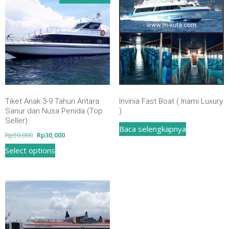
Lembongan
Tiket Anak 3-9 Tahun Antara
Invinia Fast Boat ( Inami Luxury
Sanur dan Nusa Penida (Top
)
Seller)
Baca selengkapnya
Harga
Harga
Rp
50,000
Rp
30,000
aslinya
saat
Select options
adalah:
ini
Rp50,000.
adalah:
Rp30,000.