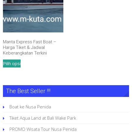
Manta Express Fast Boat –
Harga Tiket & Jadwal
Keberangkatan Terkini
Produk
Pilih opsi
ini
memiliki
beberapa
The Best Seller !!!
varian.
Pilihan
Boat ke Nusa Penida
ini
dapat
Tiket Aqua Land at Bali Wake Park
diambil
PROMO Wisata Tour Nusa Penida