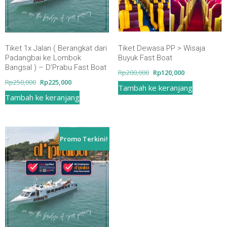
Tiket 1x Jalan ( Berangkat dari
Tiket Dewasa PP > Wisaja
Padangbai ke Lombok
Buyuk Fast Boat
Bangsal ) – D’Prabu Fast Boat
Harga
Harga
Rp
200,000
Rp
120,000
Harga
Harga
Rp
250,000
Rp
225,000
aslinya
saat
Tambah ke keranjang
aslinya
saat
adalah:
ini
Tambah ke keranjang
adalah:
ini
Rp200,000.
adalah:
Rp250,000.
adalah:
Rp120,000.
Rp225,000.
Promo Terkini!