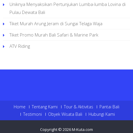
Uniknya Menyaksikan Pertunjukan Lumba-lumba Lovina di
Pulau Dewata Bali
Tiket Murah Arung Jeram di Sungai Telaga Waja
Tiket Promo Murah Bali Safari & Marine Park
ATV Riding
Home
Tentang Kami
Tour & Aktivitas
Pantai Bali
Testimoni
Obyek Wisata Bali
Hubungi Kami
Copyright © 2026
M-Kuta.com