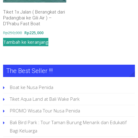
Tiket 1x Jalan ( Berangkat dari
Padangbai ke Gili Air ) –
D’Prabu Fast Boat
Harga
Harga
Rp
250,000
Rp
225,000
aslinya
saat
Tambah ke keranjang
adalah:
ini
Rp250,000.
adalah:
Rp225,000.
The Best Seller !!!
Boat ke Nusa Penida
Tiket Aqua Land at Bali Wake Park
PROMO Wisata Tour Nusa Penida
Bali Bird Park : Tour Taman Burung Menarik dan Edukatif
Bagi Keluarga