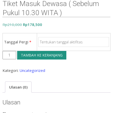
Tiket Masuk Dewasa ( Sebelum
Pukul 10.30 WITA )
Harga
Harga
Rp
210,000
Rp
178,500
aslinya
saat
adalah:
ini
Tanggal Pergi
*
Rp210,000.
adalah:
Rp178,500.
Kuantitas
TAMBAH KE KERANJANG
Tiket
Masuk
Kategori:
Uncategorized
Dewasa
(
Ulasan (0)
Sebelum
Pukul
Ulasan
10.30
WITA