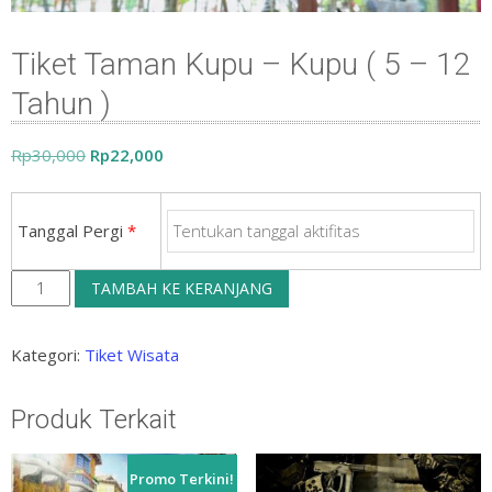
Tiket Taman Kupu – Kupu ( 5 – 12
Tahun )
Harga
Harga
Rp
30,000
Rp
22,000
aslinya
saat
adalah:
ini
Tanggal Pergi
*
Rp30,000.
adalah:
Rp22,000.
Kuantitas
TAMBAH KE KERANJANG
Tiket
Taman
Kategori:
Tiket Wisata
Kupu
–
Produk Terkait
Kupu
(
Promo Terkini!
5