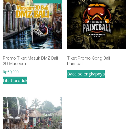
-
12
Tahun
)
Promo Tiket Masuk DMZ Bali
Tiket Promo Gong Bali
3D Museum
Paintball
Rp
50,000
Baca selengkapnya
Lihat produk