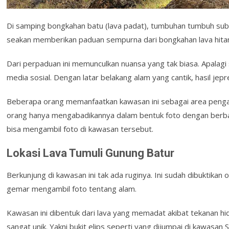
Di samping bongkahan batu (lava padat), tumbuhan tumbuh subur
seakan memberikan paduan sempurna dari bongkahan lava hita
Dari perpaduan ini memunculkan nuansa yang tak biasa. Apala
media sosial. Dengan latar belakang alam yang cantik, hasil j
Beberapa orang memanfaatkan kawasan ini sebagai area penga
orang hanya mengabadikannya dalam bentuk foto dengan berbaga
bisa mengambil foto di kawasan tersebut.
Lokasi Lava Tumuli Gunung Batur
Berkunjung di kawasan ini tak ada ruginya. Ini sudah dibuktikan
gemar mengambil foto tentang alam.
Kawasan ini dibentuk dari lava yang memadat akibat tekanan h
sangat unik. Yakni bukit elips seperti yang dijumpai di kawasan 