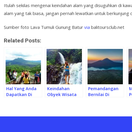
Itulah sekilas mengenai keindahan alam yang disuguhkan di kawa
alam yang tak biasa, jangan pernah lewatkan untuk berkunjung d
Sumber foto Lava Tumuli Gunung Batur
via
balitoursclub.net
Related Posts:
Hal Yang Anda
Keindahan
Pemandangan
M
Dapatkan Di
Obyek Wisata
Bernilai Di
P
Kintamani, Bali!
Air Terjun
Gunung Abang
B
Pengibul Di
Yang Sayang
K
Susut Bangli Bali
Dilewatkan
I
Yang Sayang
Untuk
Dilewatkan!