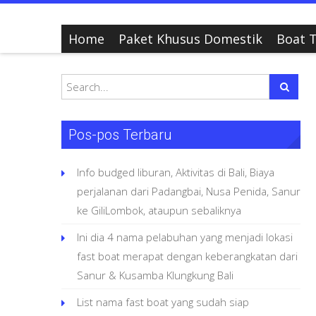
Home
Paket Khusus Domestik
Boat T
Pos-pos Terbaru
Info budged liburan, Aktivitas di Bali, Biaya
perjalanan dari Padangbai, Nusa Penida, Sanur
ke GiliLombok, ataupun sebaliknya
Ini dia 4 nama pelabuhan yang menjadi lokasi
fast boat merapat dengan keberangkatan dari
Sanur & Kusamba Klungkung Bali
List nama fast boat yang sudah siap