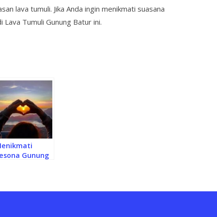
san lava tumuli. Jika Anda ingin menikmati suasana
i Lava Tumuli Gunung Batur ini.
enikmati
esona Gunung
atur di
intamani yang
ndah