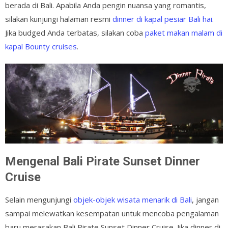
berada di Bali. Apabila Anda pengin nuansa yang romantis,
silakan kunjungi halaman resmi
dinner di kapal pesiar Bali hai
.
Jika budged Anda terbatas, silakan coba
paket makan malam di
kapal Bounty cruises
.
Mengenal Bali Pirate Sunset Dinner
Cruise
Selain mengunjungi
objek-objek wisata menarik di Bali
, jangan
sampai melewatkan kesempatan untuk mencoba pengalaman
baru merasakan Bali Pirate Sunset Dinner Cruise. Jika dinner di