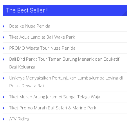
beberapa
The Best Seller !!!
varian.
Pilihan
Boat ke Nusa Penida
ini
dapat
Tiket Aqua Land at Bali Wake Park
diambil
PROMO Wisata Tour Nusa Penida
di
Bali Bird Park : Tour Taman Burung Menarik dan Edukatif
halaman
Bagi Keluarga
produk
Uniknya Menyaksikan Pertunjukan Lumba-lumba Lovina di
Pulau Dewata Bali
Tiket Murah Arung Jeram di Sungai Telaga Waja
Tiket Promo Murah Bali Safari & Marine Park
ATV Riding