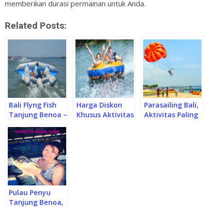
memberikan durasi permainan untuk Anda.
Related Posts:
Bali Flyng Fish
Harga Diskon
Parasailing Bali,
Tanjung Benoa –
Khusus Aktivitas
Aktivitas Paling
Aktivitas Yang
Rolling Donut
Banyak
Menyerupai Ikan
Tanjung Benoa
Penggemar di
Terbang
Bali
Pantai Tanjung
Benoa Nusa Dua
Pulau Penyu
Tanjung Benoa,
Tiket Charter