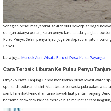
Sebagian besar masyarakat sekitar dulu bekerja sebagai nelay
dengan adanya penangkaran penyu karena adanya glass botto
Pulau Penyu. Selain penyu hijau, juga terdapat ular piton, buru
Penyu.
baca juga:
Munduk Asri, Wisata Baru di Desa Kerta Payangan
Cara Terbaik Liburan Ke Pulau Penyu Tanju
Obyek wisata Tanjung Benoa merupakan pusat lokasi water sport
sports disediakan di sini. Akan tetapi tersedia pula paket wisa
sambil melihat keindahan tama bawah laut pantai Tanjung Benoa. 
bersama anak-anak karena mereka bisa melihat secara langsung 