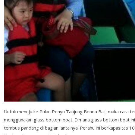
Untuk menuju ke Pulau Penyu Tanjung Benoa Bali, maka cara ter
menggunakan glass bottom boat. Dimana glass bottom boat ini
tembus pandang di bagian lantainya. Perahu ini berkapasitas 