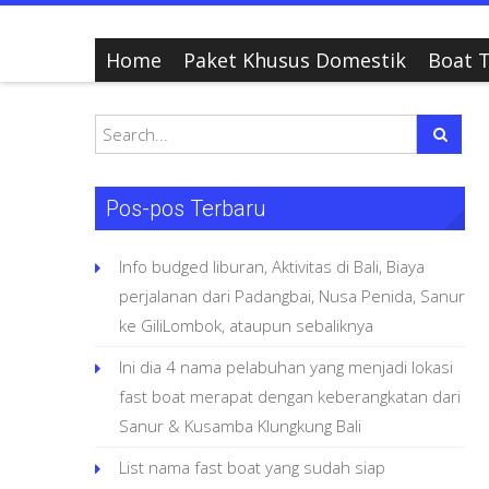
Home
Paket Khusus Domestik
Boat T
Pos-pos Terbaru
Info budged liburan, Aktivitas di Bali, Biaya
perjalanan dari Padangbai, Nusa Penida, Sanur
ke GiliLombok, ataupun sebaliknya
Ini dia 4 nama pelabuhan yang menjadi lokasi
fast boat merapat dengan keberangkatan dari
Sanur & Kusamba Klungkung Bali
List nama fast boat yang sudah siap